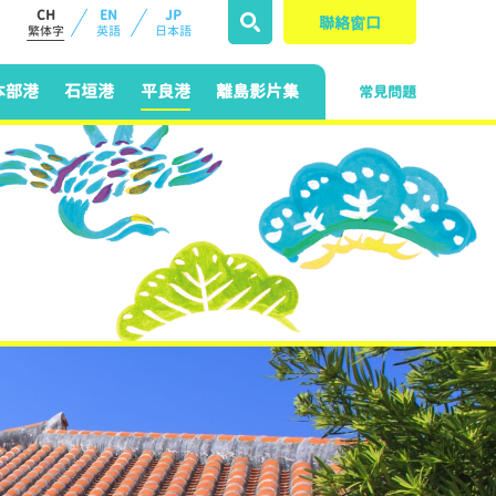
CH
EN
JP
聯絡窗口
繁体字
英語
日本語
本部港
石垣港
平良港
離島影片集
常見問題