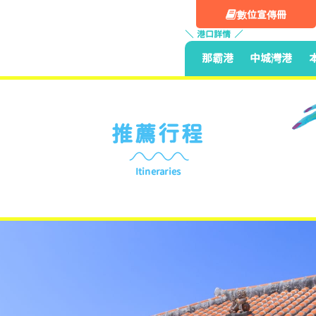
數位宣傳冊
港口詳情
那霸港
中城灣港
推薦行程
Itineraries