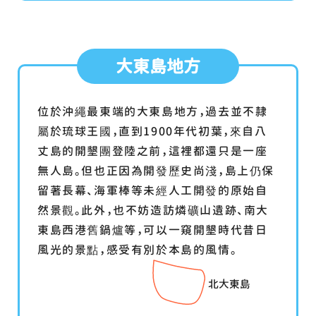
大東島地方
位於沖繩最東端的大東島地方，過去並不隷
屬於琉球王國，直到1900年代初葉，來自八
丈島的開墾團登陸之前，這裡都還只是一座
無人島。但也正因為開發歷史尚淺，島上仍保
留著長幕、海軍棒等未經人工開發的原始自
然景觀。此外，也不妨造訪燐礦山遺跡、南大
東島西港舊鍋爐等，可以一窺開墾時代昔日
風光的景點，感受有別於本島的風情。