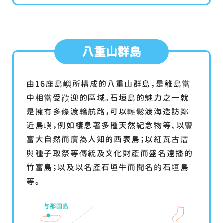
八重山群島
由16座島嶼所構成的八重山群島，是離島當
中相當受歡迎的區域。石垣島的魅力之一就
是擁有多條渡輪航路，可以輕鬆渡海造訪鄰
近島嶼，例如棲息著多種天然紀念物等、以豐
富大自然而廣為人知的西表島；以紅瓦古厝
與種子取祭等傳統及文化財產而盛名遠播的
竹富島；以及以名產石垣牛而聞名的石垣島
等。